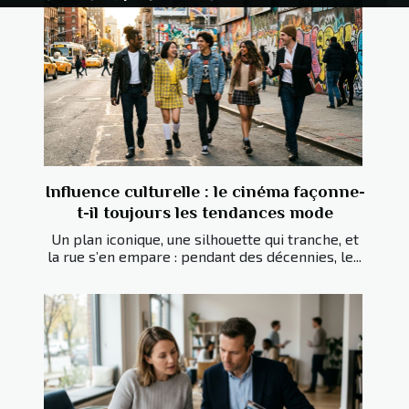
n’éclate ?
marchés émergents
la Terre
traditions
Influence culturelle : le cinéma façonne-
t-il toujours les tendances mode
Un plan iconique, une silhouette qui tranche, et
la rue s’en empare : pendant des décennies, le...