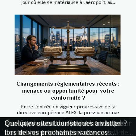
jour où elle se matérialise à l’aéroport, au...
Changements réglementaires récents :
menace ou opportunité pour votre
conformité ?
Entre l’entrée en vigueur progressive de la
directive européenne ATEX, la pression accrue
des...
Peut-on vraiment anticiper un
Stratégies d'investissement en crypto-
Tourisme spatial ce qu'il faut savoir sur
Analyse de la montée des économies
Les origines culturelles et historiques
Que faire avant de réserver un hôtel ?
Quelques sites touristiques à visiter
contentieux international avant qu’il
monnaies pour les débutants dans les
les prochaines destinations au-delà de
numériques en Afrique
des heures triplées dans diverses
lors de vos prochaines vacances