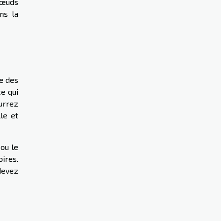
 nœuds
ns la
e des
e qui
urrez
le et
 ou le
ires.
 devez