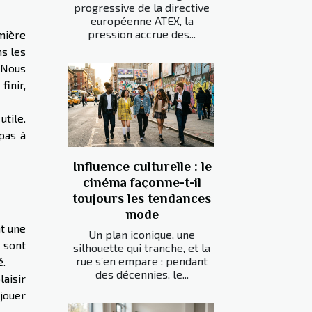
progressive de la directive
européenne ATEX, la
pression accrue des...
umière
ns les
 Nous
finir,
utile.
pas à
Influence culturelle : le
cinéma façonne-t-il
toujours les tendances
mode
nt une
Un plan iconique, une
 sont
silhouette qui tranche, et la
rue s’en empare : pendant
é.
des décennies, le...
laisir
 jouer