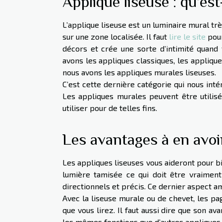
Applique liseuse : qu’est
L’applique liseuse est un luminaire mural trè
sur une zone localisée. Il faut
lire le site
pour
décors et crée une sorte d’intimité quand v
avons les appliques classiques, les applique
nous avons les appliques murales liseuses.
C’est cette dernière catégorie qui nous inté
Les appliques murales peuvent être utilisée
utiliser pour de telles fins.
Les avantages à en avoi
Les appliques liseuses vous aideront pour bi
lumière tamisée ce qui doit être vraiment 
directionnels et précis. Ce dernier aspect a
Avec la liseuse murale ou de chevet, les pa
que vous lirez. Il faut aussi dire que son ava
les mêmes fonctions que d’autres appliques. 