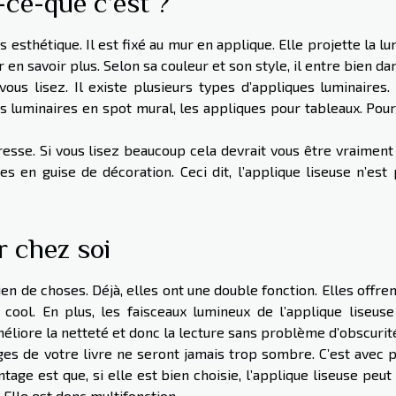
-ce-que c’est ?
s esthétique. Il est fixé au mur en applique. Elle projette la l
 en savoir plus. Selon sa couleur et son style, il entre bien da
ous lisez. Il existe plusieurs types d’appliques luminaires.
s luminaires en spot mural, les appliques pour tableaux. Pour 
resse. Si vous lisez beaucoup cela devrait vous être vraiment 
s en guise de décoration. Ceci dit, l’applique liseuse n’est 
r chez soi
en de choses. Déjà, elles ont une double fonction. Elles offre
cool. En plus, les faisceaux lumineux de l’applique liseuse
méliore la netteté et donc la lecture sans problème d’obscurit
ges de votre livre ne seront jamais trop sombre. C’est avec p
ntage est que, si elle est bien choisie, l’applique liseuse peut
Elle est donc multifonction.